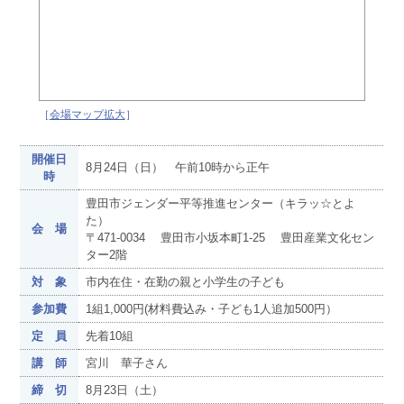
［
会場マップ拡大
］
開催日
8月24日（日） 午前10時から正午
時
豊田市ジェンダー平等推進センター（キラッ☆とよ
た）
会 場
〒471-0034 豊田市小坂本町1-25 豊田産業文化セン
ター2階
対 象
市内在住・在勤の親と小学生の子ども
参加費
1組1,000円(材料費込み・子ども1人追加500円）
定 員
先着10組
講 師
宮川 華子さん
締 切
8月23日（土）