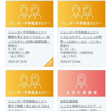
ジェンダー平等推進セミナー
ジェンダー平等推進セミナー
離婚を考えるすべての人へ～知
いろんなかぞく、いっしょの時
っておきたい法律の基礎知識～
間～ふれあい・おと・つくる～
開催日：
開催日：
9／05（土）
8／22（土）
午後1時から3時
午前9時45分～10時30分
（あと29日）
（あと15日）
2026.07.24.fri
2026.07.23.the
ジェンダー平等推進セミナー
女性応援講座
親子で体験！色とぬりえでみえ
こころと身体のセルフケア ～
る心のサイン
パートナーとの関係に息苦しい