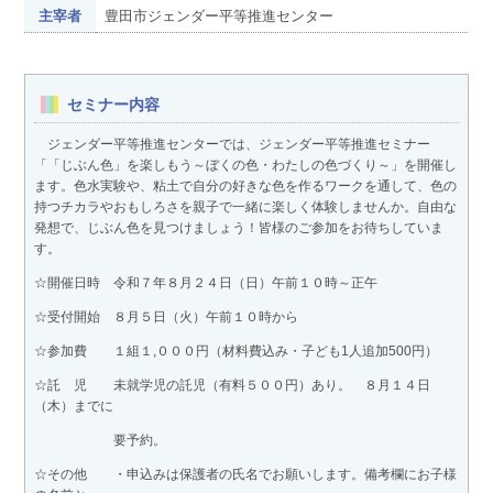
主宰者
豊田市ジェンダー平等推進センター
セミナー内容
ジェンダー平等推進センターでは、ジェンダー平等推進セミナー
「「じぶん色」を楽しもう～ぼくの色・わたしの色づくり～」を開催し
ます。色水実験や、粘土で自分の好きな色を作るワークを通して、色の
持つチカラやおもしろさを親子で一緒に楽しく体験しませんか。自由な
発想で、じぶん色を見つけましょう！皆様のご参加をお待ちしていま
す。
☆開催日時 令和７年８月２４日（日）午前１０時～正午
☆受付開始 ８月５日（火）午前１０時から
☆参加費 １組１,０００円（材料費込み・子ども1人追加500円）
☆託 児 未就学児の託児（有料５００円）あり。 ８月１４日
（木）までに
要予約。
☆その他 ・申込みは保護者の氏名でお願いします。備考欄にお子様