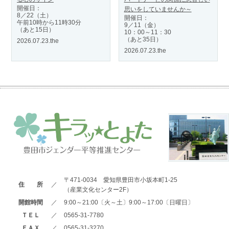
開催日：
思いをしていませんか～
8／22（土）
開催日：
午前10時から11時30分
9／11（金）
（あと15日）
10：00～11：30
（あと35日）
2026.07.23.the
2026.07.23.the
〒471-0034 愛知県豊田市小坂本町1-25
住 所
／
（産業文化センター2F）
開館時間
／
9:00～21:00〔火～土〕9:00～17:00〔日曜日〕
ＴＥＬ
／
0565-31-7780
ＦＡＸ
／
0565-31-3270