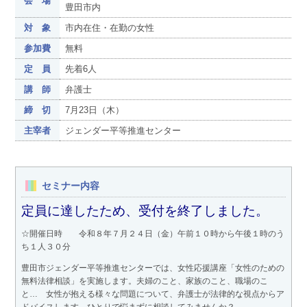
会 場
豊田市内
対 象
市内在住・在勤の女性
参加費
無料
定 員
先着6人
講 師
弁護士
締 切
7月23日（木）
主宰者
ジェンダー平等推進センター
セミナー内容
定員に達したため、受付を終了しました。
☆開催日時 令和８年７月２４日（金）午前１０時から午後１時のう
ち１人３０分
豊田市ジェンダー平等推進センターでは、女性応援講座「女性のための
無料法律相談」を実施します。夫婦のこと、家族のこと、職場のこ
と… 女性が抱える様々な問題について、弁護士が法律的な視点からア