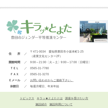
〒471-0034 愛知県豊田市小坂本町1-25
住 所
／
（産業文化センター2F）
開館時間
／
9:00～21:00〔火～土〕9:00～17:00〔日曜日〕
ＴＥＬ
／
0565-31-7780
ＦＡＸ
／
0565-31-3270
Ｅメール
／
お問い合わせからご連絡下さい。
休館日
／
毎週月曜日、年末年始
トピックス
キラッ★とよたとは
講座を受けたい方
施設紹介
施設利用について