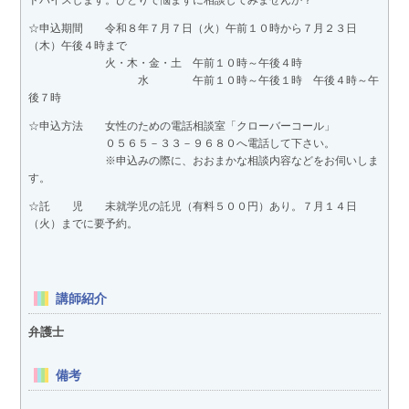
ドバイスします。ひとりで悩まずに相談してみませんか？
☆申込期間 令和８年７月７日（火）午前１０時から７月２３日
（木）午後４時まで
火・木・金・土 午前１０時～午後４時
水 午前１０時～午後１時 午後４時～午
後７時
☆申込方法 女性のための電話相談室「クローバーコール」
０５６５－３３－９６８０へ電話して下さい。
※申込みの際に、おおまかな相談内容などをお伺いしま
す。
☆託 児 未就学児の託児（有料５００円）あり。７月１４日
（火）までに要予約。
講師紹介
弁護士
備考