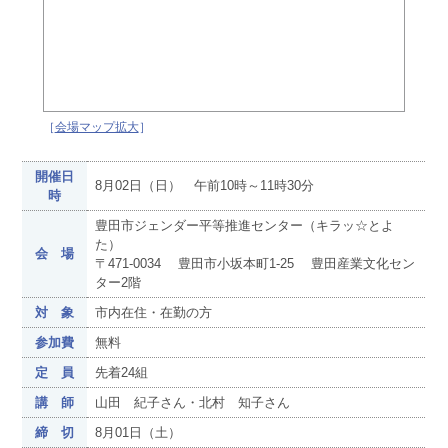
［
会場マップ拡大
］
開催日
8月02日（日） 午前10時～11時30分
時
豊田市ジェンダー平等推進センター（キラッ☆とよ
た）
会 場
〒471-0034 豊田市小坂本町1-25 豊田産業文化セン
ター2階
対 象
市内在住・在勤の方
参加費
無料
定 員
先着24組
講 師
山田 紀子さん・北村 知子さん
締 切
8月01日（土）