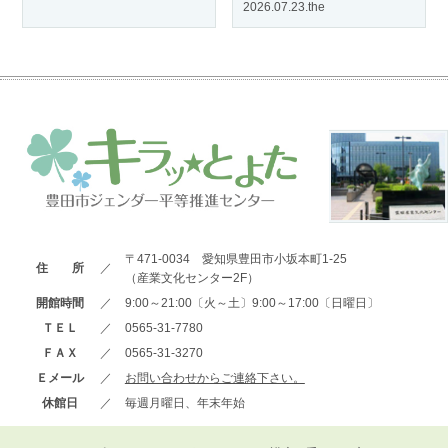
2026.07.23.the
〒471-0034 愛知県豊田市小坂本町1-25
住 所
／
（産業文化センター2F）
開館時間
／
9:00～21:00〔火～土〕9:00～17:00〔日曜日〕
ＴＥＬ
／
0565-31-7780
ＦＡＸ
／
0565-31-3270
Ｅメール
／
お問い合わせからご連絡下さい。
休館日
／
毎週月曜日、年末年始