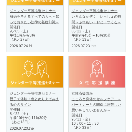
ジェンダー平等推進セミナー
ジェンダー平等推進セミナー
離婚を考えるすべての人へ～知
いろんなかぞく、いっしょの時
っておきたい法律の基礎知識～
間～ふれあい・おと・つくる～
開催日：
開催日：
9／05（土）
8／22（土）
午後1時から3時
午前9時45分～10時30分
（あと27日）
（あと13日）
2026.07.24.fri
2026.07.23.the
ジェンダー平等推進セミナー
女性応援講座
親子で体験！色とぬりえでみえ
こころと身体のセルフケア ～
る心のサイン
パートナーとの関係に息苦しい
開催日：
思いをしていませんか～
8／22（土）
開催日：
午前10時から11時30分
9／11（金）
（あと13日）
10：00～11：30
（あと33日）
2026.07.23.the