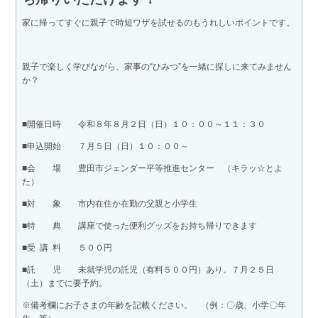
家に帰ってすぐに親子で時短ワザを試せるのもうれしいポイントです。
親子で楽しく学びながら、家事の“ひみつ”を一緒に探しに来てみません
か？
■開催日時 令和８年８月２日（日）１０：００～１１：３０
■申込開始 ７月５日（日）１０：００～
■会 場 豊田市ジェンダー平等推進センター （キラッ☆とよ
た）
■対 象 市内在住か在勤の父親と小学生
■特 典 講座で使った便利グッズをお持ち帰りできます
■受 講 料 ５００円
■託 児 未就学児の託児（有料５００円）あり。７月２５日
（土）までに要予約。
※備考欄にお子さまの年齢を記載ください。 （例：〇歳、小学〇年