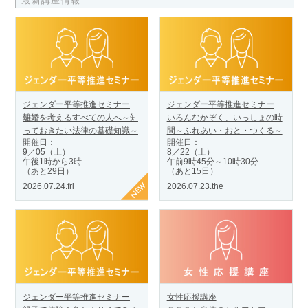
最新講座情報
ジェンダー平等推進セミナー
ジェンダー平等推進セミナー
離婚を考えるすべての人へ～知
いろんなかぞく、いっしょの時
っておきたい法律の基礎知識～
間～ふれあい・おと・つくる～
開催日：
開催日：
9／05（土）
8／22（土）
午後1時から3時
午前9時45分～10時30分
（あと29日）
（あと15日）
2026.07.24.fri
2026.07.23.the
ジェンダー平等推進セミナー
女性応援講座