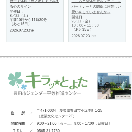
親子で体験！色とぬりえでみえ
こころと身体のセルフケア ～
る心のサイン
パートナーとの関係に息苦しい
開催日：
思いをしていませんか～
8／22（土）
開催日：
午前10時から11時30分
9／11（金）
（あと15日）
10：00～11：30
（あと35日）
2026.07.23.the
2026.07.23.the
〒471-0034 愛知県豊田市小坂本町1-25
住 所
／
（産業文化センター2F）
開館時間
／
9:00～21:00〔火～土〕9:00～17:00〔日曜日〕
ＴＥＬ
／
0565-31-7780