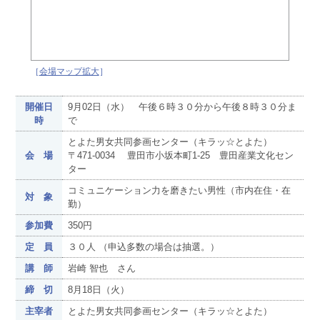
［
会場マップ拡大
］
開催日
9月02日（水） 午後６時３０分から午後８時３０分ま
時
で
とよた男女共同参画センター（キラッ☆とよた）
会 場
〒471-0034 豊田市小坂本町1-25 豊田産業文化セン
ター
コミュニケーション力を磨きたい男性（市内在住・在
対 象
勤）
参加費
350円
定 員
３０人 （申込多数の場合は抽選。）
講 師
岩崎 智也 さん
締 切
8月18日（火）
主宰者
とよた男女共同参画センター（キラッ☆とよた）