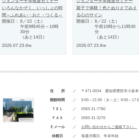
ジェンダー平等推進セミナー
ジェンダー平等推進セミナー
いろんなかぞく、いっしょの時
親子で体験！色とぬりえでみえ
間～ふれあい・おと・つくる～
る心のサイン
開催日：
8／22（土）
開催日：
8／22（土）
午前9時45分～10時
午前10時から11時30
30分
分
（あと14日）
（あと14日）
2026.07.23.the
2026.07.23.the
住 所
／
〒471-0034 愛知県豊田市小坂本町
開館時間
／
9:00～21:00〔火～土〕9:00～1
ＴＥＬ
／
0565-31-7780
ＦＡＸ
／
0565-31-3270
Ｅメール
／
お問い合わせからご連絡下さい。
休館日
／
毎週月曜日、年末年始