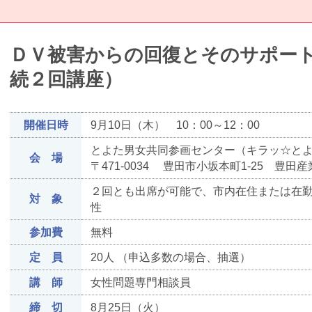
ＤＶ被害からの回復とそのサポート
続２回講座）
開催日時
9月10日（木） 10：00～12：00
とよた男女共同参画センター（キラッ☆と
会 場
〒471-0034 豊田市小坂本町1-25 
２回とも出席が可能で、市内在住または在
対 象
性
参加費
無料
定 員
20人 （申込多数の場合、抽選）
講 師
女性問題専門相談員
締 切
8月25日（火）