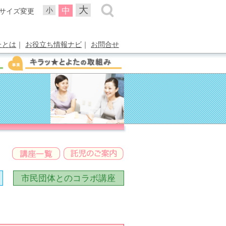
大
中
小
サイズ変更
たとは
｜
お役立ち情報ナビ
｜
お問合せ
市民団体との
コラボ講座