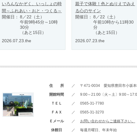
いろんなかぞく、いっしょの時
親子で体験！色とぬりえでみえ
間～ふれあい・おと・つくる～
る心のサイン
開催日：
8／22（土）
開催日：
8／22（土）
午前9時45分～10時
午前10時から11時30
30分
分
（あと15日）
（あと15日）
2026.07.23.the
2026.07.23.the
住 所
／
〒471-0034 愛知県豊田市小坂本町
開館時間
／
9:00～21:00〔火～土〕9:00～1
ＴＥＬ
／
0565-31-7780
ＦＡＸ
／
0565-31-3270
Ｅメール
／
お問い合わせからご連絡下さい。
休館日
／
毎週月曜日、年末年始