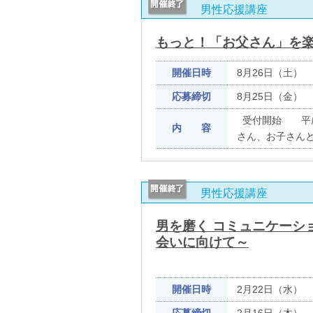
男性応援講座
もっと！「お父さん」を
開催日時
8月26日（土） 
応募締切
8月25日（金）
受付開始 平成
内 容
さん、お子さん
男性応援講座
男を磨く コミュニケーシ
会いに向けて～
開催日時
2月22日（水） 1
応募締切
2月16日（木）