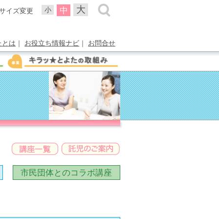
大
中
小
サイズ変更
たとは
｜
お役立ち情報ナビ
｜
お問合せ
市民団体との
コラボ講座