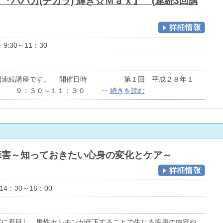
 『パパ力(ヂカラ) 輝き☆Ｍａｘ』 (連続3回講
9:30～11：30
３回連続講座です。 開催日時 第１回 平成２８年１
日） ９：３０～１１：３０ ‥
続きを読む
障害～知っておきたい心身の変化とケア～
14：30～16：00
害に着目し、男性ホルモンが低下することで生じる疾患の内容や