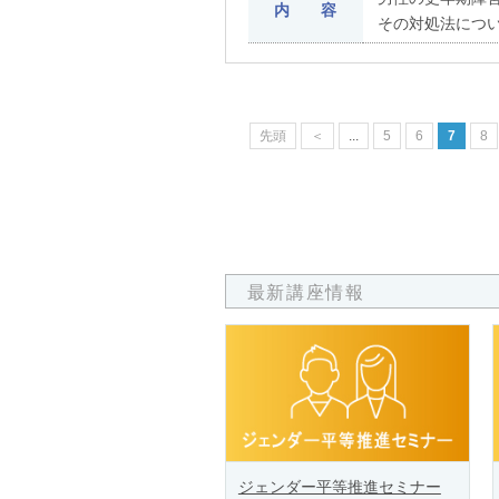
内 容
その対処法につ
先頭
＜
...
5
6
7
8
最新講座情報
ジェンダー平等推進セミナー