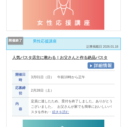
男性応援講座
記事掲載日 2026.01.18
人気パスタ店主に教わる！お父さんと作る絶品パスタ
開催日
3月01日（日） 午前10時から正午
時
応募締
2月28日（土）
切
定員に達したため、受付を終了しました。ありがとう
内
ございました。 お父さんが家でも簡単においしいパ
容
スタを作れ‥
続きを読む