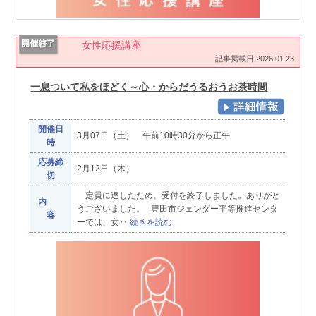
女性応援講座
記事掲載日 2026.01.23
一息ついて私をほどく～心・からだうるおうお茶時間
開催日
3月07日（土） 午前10時30分から正午
時
応募締
2月12日（木）
切
定員に達したため、受付を終了しました。ありがと
内
うございました。 豊田市ジェンダー平等推進センタ
容
ーでは、女‥
続きを読む