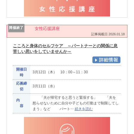
女性応援講座
記事掲載日 2026.01.18
こころと身体のセルフケア ～パートナーとの関係に息
苦しい思いをしていませんか～
開催日
3月12日（木） 10：00～11：30
時
応募締
3月11日（水）
切
「夫が帰宅すると思うと緊張する」 「夫を
内
怒らせないために自分や子どもの行動まで制限してし
容
まう」など パート‥
続きを読む