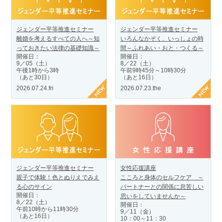
ジェンダー平等推進セミナー
ジェンダー平等推進セミナー
離婚を考えるすべての人へ～知
いろんなかぞく、いっしょの時
っておきたい法律の基礎知識～
間～ふれあい・おと・つくる～
開催日：
開催日：
9／05（土）
8／22（土）
午後1時から3時
午前9時45分～10時30分
（あと30日）
（あと16日）
2026.07.24.fri
2026.07.23.the
ジェンダー平等推進セミナー
女性応援講座
親子で体験！色とぬりえでみえ
こころと身体のセルフケア ～
る心のサイン
パートナーとの関係に息苦しい
開催日：
思いをしていませんか～
8／22（土）
開催日：
午前10時から11時30分
9／11（金）
（あと16日）
10：00～11：30