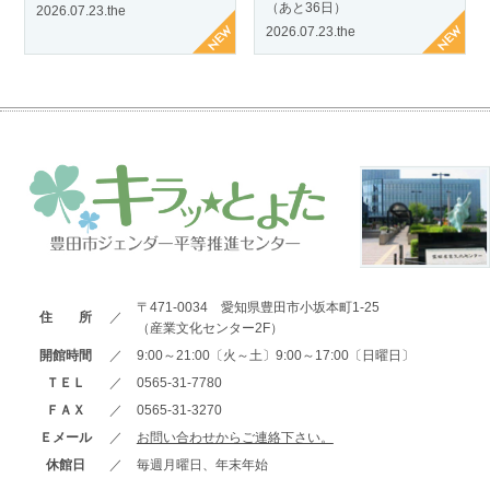
（あと36日）
2026.07.23.the
2026.07.23.the
〒471-0034 愛知県豊田市小坂本町1-25
住 所
／
（産業文化センター2F）
開館時間
／
9:00～21:00〔火～土〕9:00～17:00〔日曜日〕
ＴＥＬ
／
0565-31-7780
ＦＡＸ
／
0565-31-3270
Ｅメール
／
お問い合わせからご連絡下さい。
休館日
／
毎週月曜日、年末年始