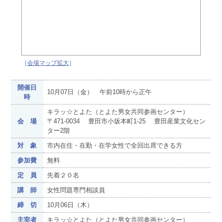
［
会場マップ拡大
］
開催日
10月07日（金） 午前10時から正午
時
キラッ☆とよた（とよた男女共同参画センター）
会 場
〒471-0034 豊田市小坂本町1-25 豊田産業文化セン
ター2階
対 象
市内在住・在勤・在学女性で全回出席できる方
参加費
無料
定 員
先着２０名
講 師
女性問題専門相談員
締 切
10月06日（木）
主宰者
キラッ☆とよた（とよた男女共同参画センター）