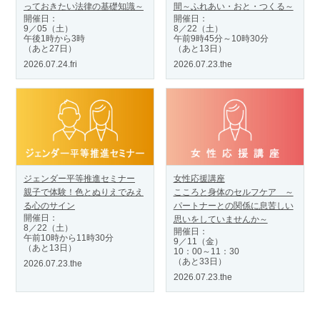
っておきたい法律の基礎知識～
間～ふれあい・おと・つくる～
開催日：
開催日：
9／05（土）
8／22（土）
午後1時から3時
午前9時45分～10時30分
（あと27日）
（あと13日）
2026.07.24.fri
2026.07.23.the
ジェンダー平等推進セミナー
女性応援講座
親子で体験！色とぬりえでみえ
こころと身体のセルフケア ～
る心のサイン
パートナーとの関係に息苦しい
開催日：
思いをしていませんか～
8／22（土）
開催日：
午前10時から11時30分
9／11（金）
（あと13日）
10：00～11：30
（あと33日）
2026.07.23.the
2026.07.23.the