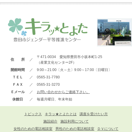
〒471-0034 愛知県豊田市小坂本町1-25
住 所
／
（産業文化センター2F）
開館時間
／
9:00～21:00〔火～土〕9:00～17:00〔日曜日〕
ＴＥＬ
／
0565-31-7780
ＦＡＸ
／
0565-31-3270
Ｅメール
／
お問い合わせからご連絡下さい。
休館日
／
毎週月曜日、年末年始
トピックス
キラッ★とよたとは
講座を受けたい方
施設紹介
施設利用について
女性のための電話相談室
男性のための電話相談室
ＤＶについて