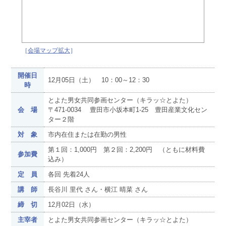
［
会場マップ拡大
］
開催日
12月05日（土） 10：00～12：30
時
とよた男女共同参画センター（キラッ☆とよた）
会 場
〒471-0034 豊田市小坂本町1-25 豊田産業文化セン
ター２階
対 象
市内在住または在勤の男性
第１回：1,000円 第２回：2,200円 （ともに材料費
参加費
込み）
定 員
各回 先着24人
講 師
長谷川 里代 さん・横江 晴菜 さん
締 切
12月02日（水）
主宰者
とよた男女共同参画センター（キラッ☆とよた）