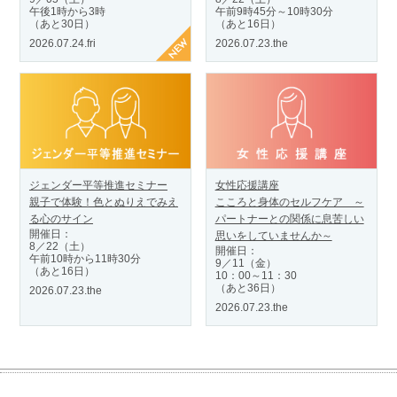
午後1時から3時
午前9時45分～10時30分
（あと30日）
（あと16日）
2026.07.24.fri
2026.07.23.the
ジェンダー平等推進セミナー
女性応援講座
親子で体験！色とぬりえでみえ
こころと身体のセルフケア ～
る心のサイン
パートナーとの関係に息苦しい
開催日：
思いをしていませんか～
8／22（土）
開催日：
午前10時から11時30分
9／11（金）
（あと16日）
10：00～11：30
（あと36日）
2026.07.23.the
2026.07.23.the