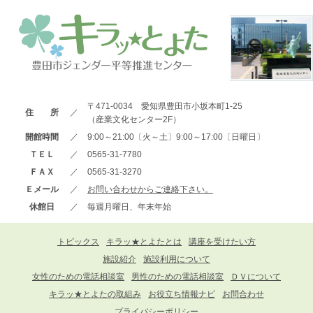
〒471-0034 愛知県豊田市小坂本町1-25
住 所
／
（産業文化センター2F）
開館時間
／
9:00～21:00〔火～土〕9:00～17:00〔日曜日〕
ＴＥＬ
／
0565-31-7780
ＦＡＸ
／
0565-31-3270
Ｅメール
／
お問い合わせからご連絡下さい。
休館日
／
毎週月曜日、年末年始
トピックス
キラッ★とよたとは
講座を受けたい方
施設紹介
施設利用について
女性のための電話相談室
男性のための電話相談室
ＤＶについて
キラッ★とよたの取組み
お役立ち情報ナビ
お問合わせ
プライバシーポリシー