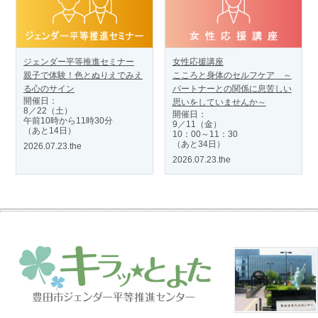
ジェンダー平等推進セミナー
女性応援講座
親子で体験！色とぬりえでみえ
こころと身体のセルフケア ～
る心のサイン
パートナーとの関係に息苦しい
開催日：
思いをしていませんか～
8／22（土）
開催日：
午前10時から11時30分
9／11（金）
（あと14日）
10：00～11：30
（あと34日）
2026.07.23.the
2026.07.23.the