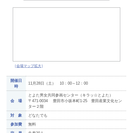
［
会場マップ拡大
］
開催日
11月28日（土） 10：00～12：00
時
とよた男女共同参画センター（キラッ☆とよた）
会 場
〒471-0034 豊田市小坂本町1-25 豊田産業文化セン
ター２階
対 象
どなたでも
参加費
無料