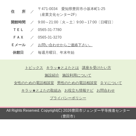
〒471-0034 愛知県豊田市小坂本町1-25
住 所
／
（産業文化センター2F）
開館時間
／
9:00～21:00〔火～土〕9:00～17:00〔日曜日〕
ＴＥＬ
／
0565-31-7780
ＦＡＸ
／
0565-31-3270
Ｅメール
／
お問い合わせからご連絡下さい。
休館日
／
毎週月曜日、年末年始
トピックス
キラッ★とよたとは
講座を受けたい方
施設紹介
施設利用について
女性のための電話相談室
男性のための電話相談室
ＤＶについて
キラッ★とよたの取組み
お役立ち情報ナビ
お問合わせ
プライバシーポリシー
All Rights Reserved. Copyright(C) 2026豊田市ジェンダー平等推進センター
（豊田市）