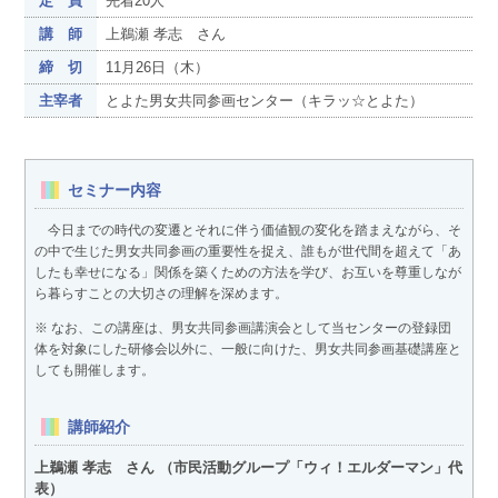
定 員
先着20人
講 師
上鵜瀬 孝志 さん
締 切
11月26日（木）
主宰者
とよた男女共同参画センター（キラッ☆とよた）
セミナー内容
今日までの時代の変遷とそれに伴う価値観の変化を踏まえながら、そ
の中で生じた男女共同参画の重要性を捉え、誰もが世代間を超えて「あ
したも幸せになる」関係を築くための方法を学び、お互いを尊重しなが
ら暮らすことの大切さの理解を深めます。
※ なお、この講座は、男女共同参画講演会として当センターの登録団
体を対象にした研修会以外に、一般に向けた、男女共同参画基礎講座と
しても開催します。
講師紹介
上鵜瀬 孝志 さん （市民活動グループ「ウィ！エルダーマン」代
表）