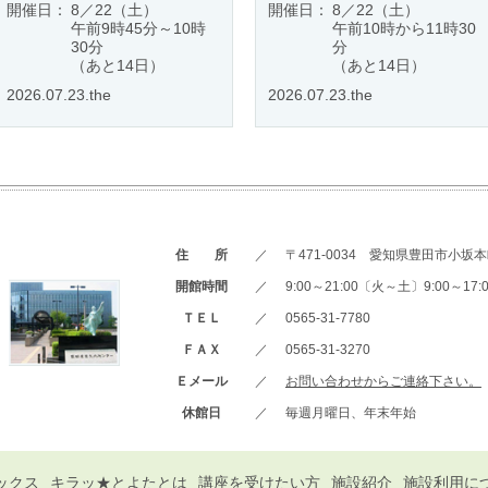
開催日：
8／22（土）
開催日：
8／22（土）
午前9時45分～10時
午前10時から11時30
30分
分
（あと14日）
（あと14日）
2026.07.23.the
2026.07.23.the
住 所
／
〒471-0034 愛知県豊田市小坂本町
開館時間
／
9:00～21:00〔火～土〕9:00～1
ＴＥＬ
／
0565-31-7780
ＦＡＸ
／
0565-31-3270
Ｅメール
／
お問い合わせからご連絡下さい。
休館日
／
毎週月曜日、年末年始
ックス
キラッ★とよたとは
講座を受けたい方
施設紹介
施設利用に