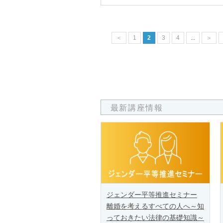
＜
1
2
3
4
...
＞
最新講座情報
ジェンダー平等推進セミナー
離婚を考えるすべての人へ～知
っておきたい法律の基礎知識～