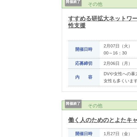
その他
すすめる研拡大ネットワ
性支援
2月07日（火） 
開催日時
00～16：30
応募締切
2月06日（月）
DVや女性への
内 容
女性も多くいま
その他
働く人のためのとよたキ
開催日時
1月27日（金） 