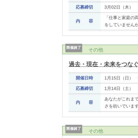
応募締切
3月02日（木）
「仕事と家庭の
内 容
をしていません
その他
過去・現在・未来をつな
開催日時
1月15日（日）
応募締切
1月14日（土）
あなたがこれま
内 容
さを紡いでいま
その他