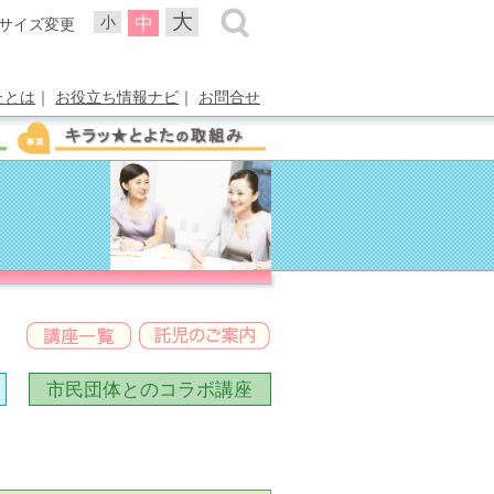
大
中
小
サイズ変更
たとは
｜
お役立ち情報ナビ
｜
お問合せ
市民団体との
コラボ講座