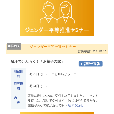
ジェンダー平等推進セミナー
記事掲載日 2024.07.15
親子でけんちく！「お菓子の家」
開催日
8月25日（日） 午前10時から正午
時
応募締
8月24日（土）
切
定員に達したため、受付を終了しました。 キャンセ
内
ル待ちはお電話で受付ます。 家には何が必要かな。
容
屋根があって壁があって寒‥
続きを読む