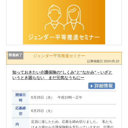
ジェンダー平等推進セミナー
記事掲載日 2024.05.10
知っておきたい介護保険の“しくみ”と“なかみ”－いざと
いうとき困らない まだ元気なうちにー
開催日
6月26日（水） 午前10時～正午
時
応募締
6月25日（火）
切
定員に達したため、応募を締め切りました。 私たち
内
は４０歳から介護保険料を支払っていますが、介護の