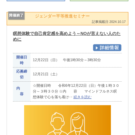
ジェンダー平等推進セミナー
記事掲載日 2024.10.17
瞑想体験で自己肯定感を高めよう～NOが言えない人のた
めに
開催日
12月22日（日） 午後1時30分～3時30分
時
応募締
12月21日（土）
切
☆開催日時 令和6年12月22日（日）午後１時３０
内
分～３時３０分 ☆内 容 マインドフルネス瞑
容
想体験で心を落ち着け‥
続きを読む