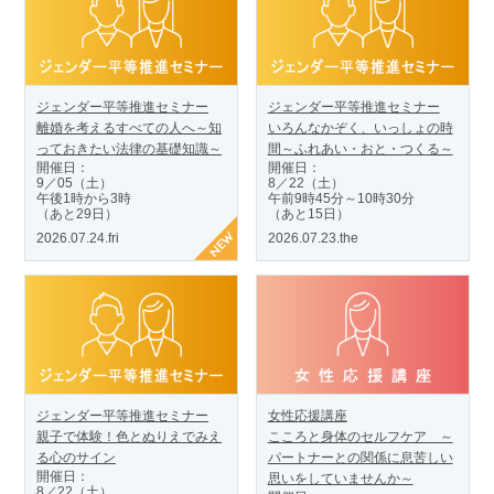
ジェンダー平等推進セミナー
ジェンダー平等推進セミナー
離婚を考えるすべての人へ～知
いろんなかぞく、いっしょの時
っておきたい法律の基礎知識～
間～ふれあい・おと・つくる～
開催日：
開催日：
9／05（土）
8／22（土）
午後1時から3時
午前9時45分～10時30分
（あと29日）
（あと15日）
2026.07.24.fri
2026.07.23.the
ジェンダー平等推進セミナー
女性応援講座
親子で体験！色とぬりえでみえ
こころと身体のセルフケア ～
る心のサイン
パートナーとの関係に息苦しい
開催日：
思いをしていませんか～
8／22（土）