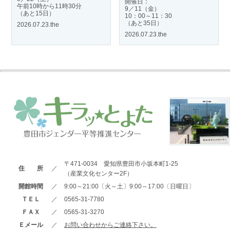
開催日：
午前10時から11時30分
9／11（金）
（あと15日）
10：00～11：30
（あと35日）
2026.07.23.the
2026.07.23.the
〒471-0034 愛知県豊田市小坂本町1-25
住 所
／
（産業文化センター2F）
開館時間
／
9:00～21:00〔火～土〕9:00～17:00〔日曜日〕
ＴＥＬ
／
0565-31-7780
ＦＡＸ
／
0565-31-3270
Ｅメール
／
お問い合わせからご連絡下さい。