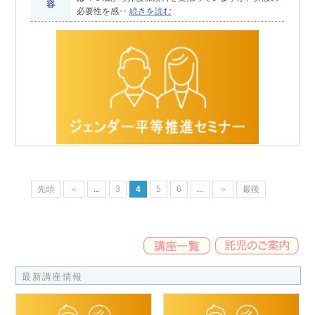
容
必要性を感‥
続きを読む
先頭
＜
...
3
4
5
6
...
＞
最後
最新講座情報