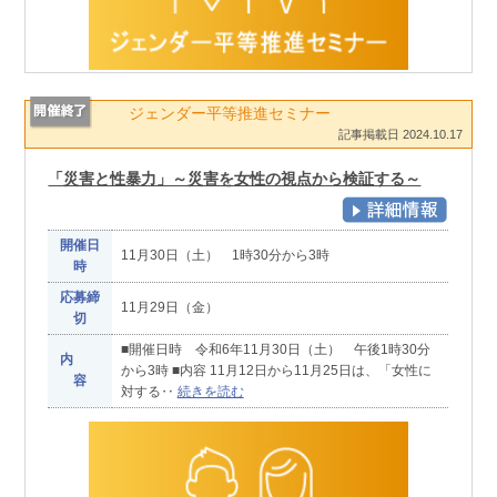
ジェンダー平等推進セミナー
記事掲載日 2024.10.17
「災害と性暴力」～災害を女性の視点から検証する～
開催日
11月30日（土） 1時30分から3時
時
応募締
11月29日（金）
切
■開催日時 令和6年11月30日（土） 午後1時30分
内
から3時 ■内容 11月12日から11月25日は、「女性に
容
対する‥
続きを読む